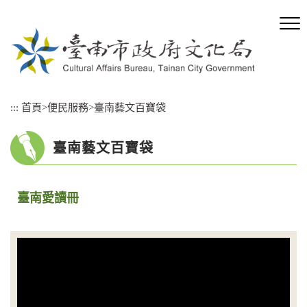
跳
到
主
要
內
容
區
:::
首頁
>
便民服務
>
臺南藝文百寶袋
塊
臺南藝文百寶袋
臺南愛讀冊