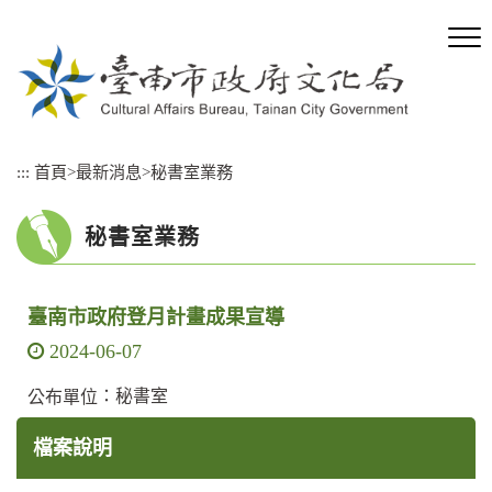
跳
到
主
要
內
容
區
:::
首頁
>
最新消息
>
秘書室業務
塊
秘書室業務
臺南市政府登月計畫成果宣導
2024-06-07
：秘書室
公布單位
檔案說明