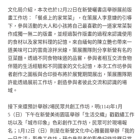
文化局介紹，本次也於12月22日在新營曬書店舉辦展前版
畫工作坊：「餐桌上的家常菜」，在策展人李意婕的引導
下，參與活動的大人和小孩將自己最喜歡的一道家常菜製
作成獨一無二的版畫，並經過製作版畫的過程來認識使用
的食材以及家常料理的記憶。來自緬甸的陳立艷也帶來一
道美味可口的雲南涼拌米線，策展團隊則分享新營有名的
豆菜麵。透過不同食物味道的品嘗，參與者相互交流食物
伴隨的生活經驗和不同國家的文化記憶，本次工作坊參與
者創作之圖板與合印掛布將於展覽期間展出，策展團隊期
許能透過展前工作坊，創造參與者彼此交流和認識的場
域。
接下來還預計舉辦2場民眾共創工作坊，明(114)年1月
5（日）下午在新營美術園區舉辦「生活交織」戳戳繡工作
坊以及「城市印象」色彩創作工作坊，民眾可於現場報
名；1月12日（日）則是在新營文化中心雅藝館舉辦「我的
一日生活」影像工作坊，藉由參與者的影像紀錄詮釋日常