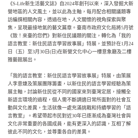
《S-Life新生活藝文誌》自2024年創刊以來，深入發掘大新
營地區的人文風土，並以此為主軸，每月配合相關議題專
訪編撰相關內容，透過在地、人文關懷的視角探索與聚
焦，呈現最接地氣的藝文篇章。臺南市政府文化局將5月號
《致！來臺的您們》對新住民議題的關注，轉化為「我的
語言教室：新住民語言學習故事展」特展，並預計在1月24
日（五）至3月30日(日)在新營文化中心一樓意象廳及二樓
雅藝館展出。
「我的語言教室：新住民語言學習故事展」特展，由策展
人李意婕及策展團隊籌畫，以新住民的語言學習經驗為策
展主軸，討論新住民從不同的國家來到臺灣定居，接觸全
新語言環境的過程，個人需不斷調適日常所面對的社會互
動與文化差異，生活就像一處充滿挑戰和持續學習的「語
言教室」。希望帶起市民對近30年已逐漸成為臺灣社會與
文化非常重要的各國成員，能有更深入的認識，互相了解
彼此不同的文化，並尊重各自的差異。