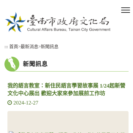
跳
到
主
要
內
容
區
:::
首頁
>
最新消息
>
新聞訊息
塊
新聞訊息
我的語言教室：新住民語言學習故事展 1/24起新營
文化中心展出 歡迎大家來參加展前工作坊
2024-12-27