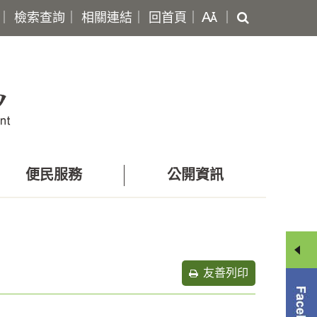
搜
｜
檢索查詢
｜
相關連結
｜
回首頁
｜
｜
尋
便民服務
公開資訊
友善列印
分
享
選