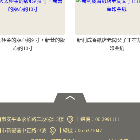
極金的版心約9 寸，新營的版
新利成香紙店老闆父子正在
心約10寸
印金紙
1臺南市安平區永華路二段6號13樓
｜
總機︰06-2991111
臺南市新營區中正路23號
｜
總機：06-6321047