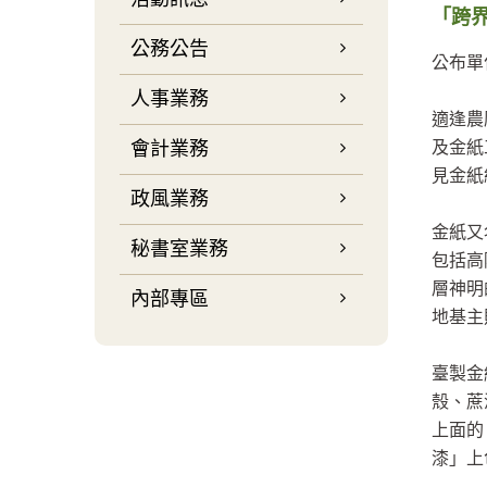
「跨
公務公告
公布單
人事業務
適逢農
會計業務
及金紙
見金紙
政風業務
金紙又
秘書室業務
包括高
層神明
內部專區
地基主
臺製金
殼、蔗
上面的
漆」上