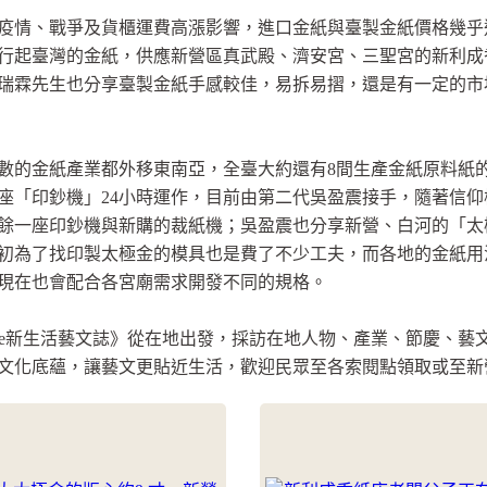
疫情、戰爭及貨櫃運費高漲影響，進口金紙與臺製金紙價格幾乎
行起臺灣的金紙，供應新營區真武殿、濟安宮、三聖宮的新利成
瑞霖先生也分享臺製金紙手感較佳，易拆易摺，還是有一定的市
數的金紙產業都外移東南亞，全臺大約還有8間生產金紙原料紙
座「印鈔機」24小時運作，目前由第二代吳盈震接手，隨著信
餘一座印鈔機與新購的裁紙機；吳盈震也分享新營、白河的「太
初為了找印製太極金的模具也是費了不少工夫，而各地的金紙用
現在也會配合各宮廟需求開發不同的規格。
Life新生活藝文誌》從在地出發，採訪在地人物、產業、節慶、
文化底蘊，讓藝文更貼近生活，歡迎民眾至各索閱點領取或至新