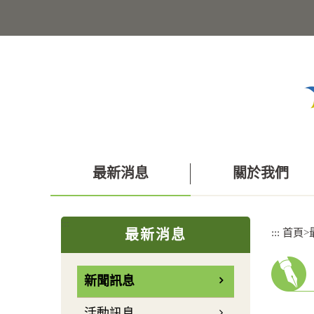
跳
到
主
要
內
容
區
塊
最新消息
關於我們
:::
:::
首頁
>
最新消息
新聞訊息
活動訊息