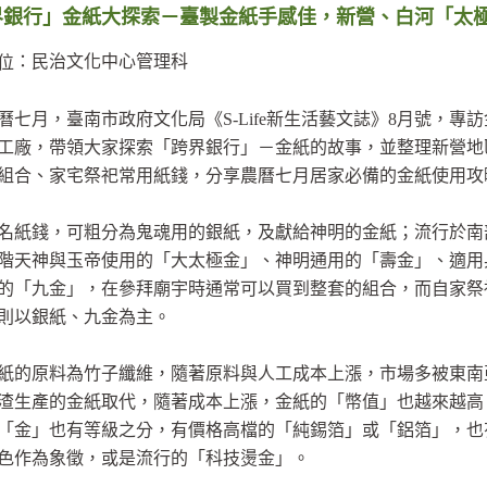
界銀行」金紙大探索－臺製金紙手感佳，新營、白河「太
：民治文化中心管理科
位
曆七月，臺南市政府文化局《S-Life新生活藝文誌》8月號，專
工廠，帶領大家探索「跨界銀行」－金紙的故事，並整理新營地
組合、家宅祭祀常用紙錢，分享農曆七月居家必備的金紙使用攻
名紙錢，可粗分為鬼魂用的銀紙，及獻給神明的金紙；流行於南
階天神與玉帝使用的「大太極金」、神明通用的「壽金」、適用
的「九金」，在參拜廟宇時通常可以買到整套的組合，而自家祭
則以銀紙、九金為主。
紙的原料為竹子纖維，隨著原料與人工成本上漲，市場多被東南
渣生產的金紙取代，隨著成本上漲，金紙的「幣值」也越來越高
「金」也有等級之分，有價格高檔的「純錫箔」或「鋁箔」，也
色作為象徵，或是流行的「科技燙金」。