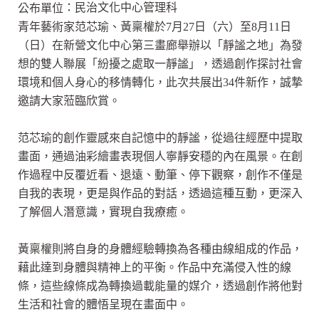
：民治文化中心管理科
公布單位
青年藝術家范芯瑜、黃稟權於7月27日（六）至8月11日
（日）在新營文化中心第三畫廊舉辦以「靜謐之地」為發
想的雙人聯展「紛擾之處取一靜謐」，透過創作探討社會
環境和個人身心的移情轉化，此次共展出34件新作，誠摯
邀請大家蒞臨欣賞。
范芯瑜的創作靈感來自記憶中的靜謐，從過往經歷中提取
畫面，通過油彩繪畫表現個人寧靜安穩的內在風景。在創
作過程中反覆近看、退遠、動筆、停下觀察，創作不僅是
自我的表現，更是與作品的對話，透過這種互動，更深入
了解個人潛意識，實現自我療癒。
黃稟權則將自身的身體經驗轉換為各種由線組成的作品，
藉此達到身體與精神上的平衡。作品中充滿侵入性的線
條，這些線條成為轉換過載能量的媒介，透過創作將他對
生活和社會的體悟呈現在畫面中。