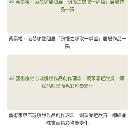
黃稟權、范芯瑜雙個展「紛擾之處取一靜謐」展場作品一
隅
藝術家范芯瑜解說作品創作理念，觀眾靠近欣賞、細細品
味畫面色彩堆疊變化