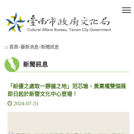
跳
到
主
要
內
容
區
:::
首頁
>
最新消息
>
新聞訊息
塊
新聞訊息
「紛擾之處取一靜謐之地」范芯瑜、黃稟權雙個展
即日起於新營文化中心登場！
2024-07-31