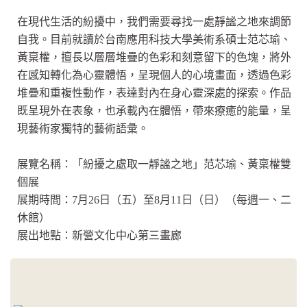
在現代生活的紛擾中，我們需要尋找一處靜謐之地來調節
自我。目前就讀於台南應用科技大學美術系碩士范芯瑜、
黃稟權，擅長以層層堆疊的色彩和刻意留下的色塊，將外
在感知轉化為心靈體悟，呈現個人的心境畫面，透過色彩
堆疊和重複性動作，表達對內在身心靈深處的探索。作品
既呈現外在表象，也承載內在體悟，帶來療癒的能量，呈
現藝術家獨特的藝術語彙。
展覽名稱：「紛擾之處取一靜謐之地」范芯瑜、黃稟權雙
個展
展期時間：7月26日（五）至8月11日（日）（每週一、二
休館）
展出地點：新營文化中心第三畫廊