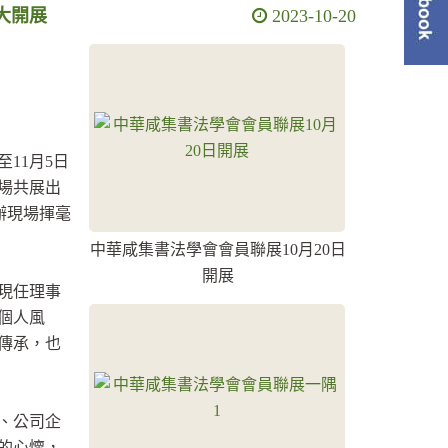
大開展
2023-10-20
單
11月5日
場共展出
舉辦現場揮毫
中華咸集書法學會會員聯展10月20日
開展
現任理事
個人風
傳承，也
、公司企
的心懷，