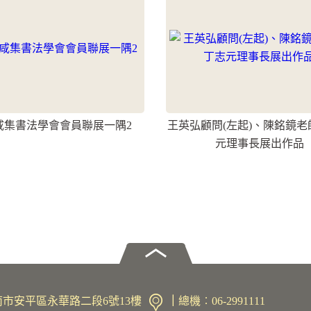
咸集書法學會會員聯展一隅2
王英弘顧問(左起)、陳銘鏡老
元理事長展出作品
1臺南市安平區永華路二段6號13樓
｜
總機︰06-2991111