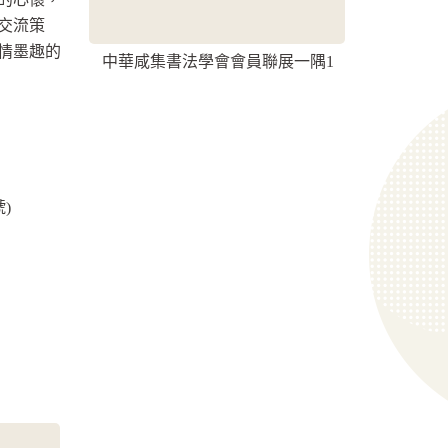
交流策
情墨趣的
中華咸集書法學會會員聯展一隅1
)