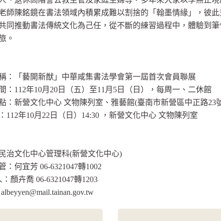
老師陳銘鏡在書法領域內積累成難以割捨的「翰墨情緣」，彼此
共同推動書法傳統文化為己任，從不斷的練習過程中，體驗到筆
旅。
稱：「藝開新猷」中華咸集書法學會第一屆首次會員聯展
間：112年10月20日（五）至11月5日（日），每周一、二休館
點：新營文化中心 文物陳列室、雅藝館(臺南市新營區中正路23號
112年10月22日（日）14:30 ，新營文化中心 文物陳列室
民治文化中心管理科(新營文化中心)
：何宜芳 06-6321047轉1002
：顏卉喬 06-6321047轉1203
albeyyen@mail.tainan.gov.tw