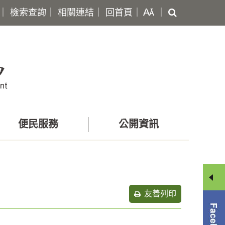
搜
｜
檢索查詢
｜
相關連結
｜
回首頁
｜
｜
尋
便民服務
公開資訊
友善列印
分
享
選