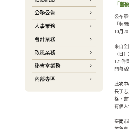
「藝開
公務公告
公布單
「藝開
人事業務
10月
會計業務
來自全
政風業務
（日）
121
秘書室業務
開幕活
內部專區
此次中
長丁志
格，書
有個人
臺南市
業負責