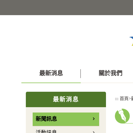
跳
到
主
要
內
容
區
塊
最新消息
關於我們
:::
:::
首頁
>
最新消息
新聞訊息
活動訊息