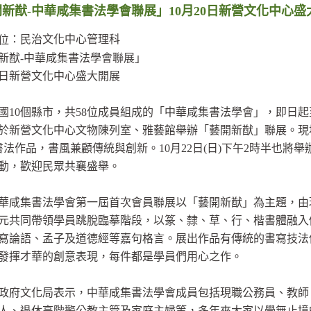
新猷-中華咸集書法學會聯展」10月20日新營文化中心盛
：民治文化中心管理科
位
新猷-中華咸集書法學會聯展」
20日新營文化中心盛大開展
國10個縣市，共58位成員組成的「中華咸集書法學會」，即日起至
於新營文化中心文物陳列室、雅藝館舉辦「藝開新猷」聯展。現
件書法作品，書風兼顧傳統與創新。10月22日(日)下午2時半也將
動，歡迎民眾共襄盛舉。
華咸集書法學會第一屆首次會員聯展以「藝開新猷」為主題，由
元共同帶領學員跳脫臨摹階段，以篆、隸、草、行、楷書體融入
寫論語、孟子及道德經等嘉句格言。展出作品有傳統的書寫技法
發揮才華的創意表現，每件都是學員們用心之作。
政府文化局表示，中華咸集書法學會成員包括現職公務員、教師
人、退休高階警公教主管及家庭主婦等，多年來大家以學無止境