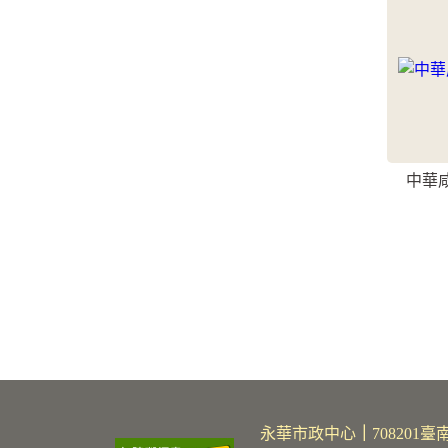
中華
永華市政中心
｜
70820