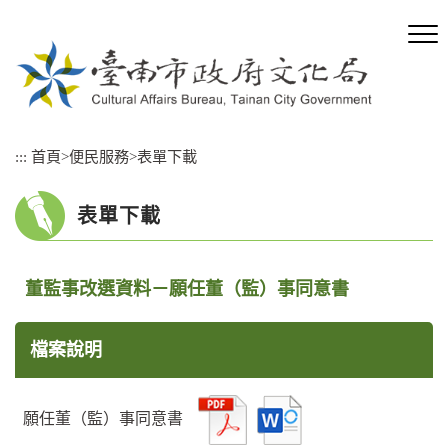
跳
到
主
要
內
容
區
:::
首頁
>
便民服務
>
表單下載
塊
表單下載
董監事改選資料－願任董（監）事同意書
檔案說明
願任董（監）事同意書