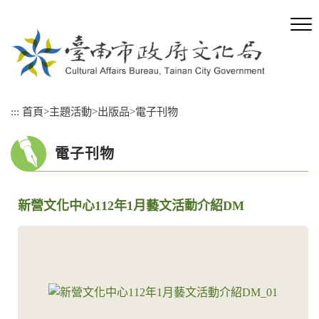
跳
到
主
要
內
容
區
:::
首頁
>
主題活動
>
出版品
>
電子刊物
塊
電子刊物
新營文化中心112年1月藝文活動介紹DM