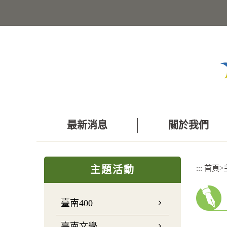
跳
到
主
要
內
容
區
塊
最新消息
關於我們
:::
:::
首頁
>
主題活動
臺南400
臺南文學