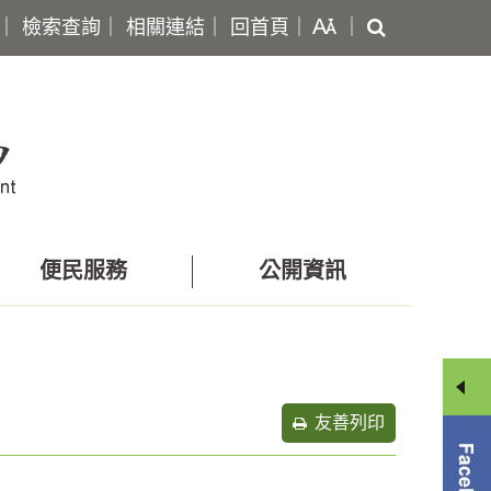
搜
｜
檢索查詢
｜
相關連結
｜
回首頁
｜
｜
尋
便民服務
公開資訊
友善列印
分
享
選