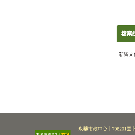
檔案
新營文
永華市政中心
｜
70820