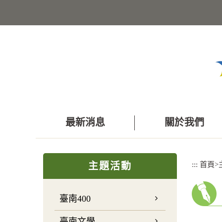
跳
到
主
要
內
容
區
塊
最新消息
關於我們
:::
:::
首頁
>
主題活動
臺南400
臺南文學