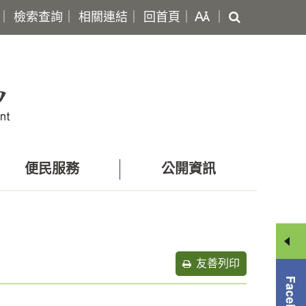
搜
｜
檢索查詢
｜
相關連結
｜
回首頁
｜
｜
尋
便民服務
公開資訊
友善列印
分
享
選