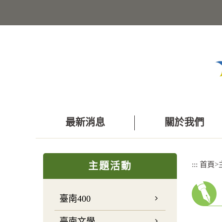
跳
到
主
要
內
容
區
塊
最新消息
關於我們
:::
:::
首頁
>
主題活動
臺南400
臺南文學