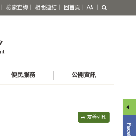
搜
｜
檢索查詢
｜
相關連結
｜
回首頁
｜
｜
尋
便民服務
公開資訊
友善列印
分
享
選