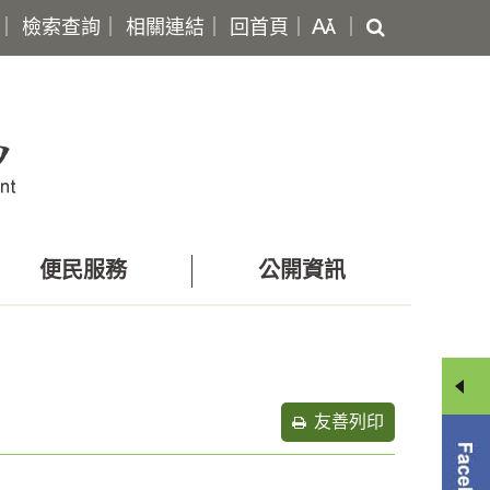
搜
｜
檢索查詢
｜
相關連結
｜
回首頁
｜
｜
尋
便民服務
公開資訊
友善列印
分
享
選