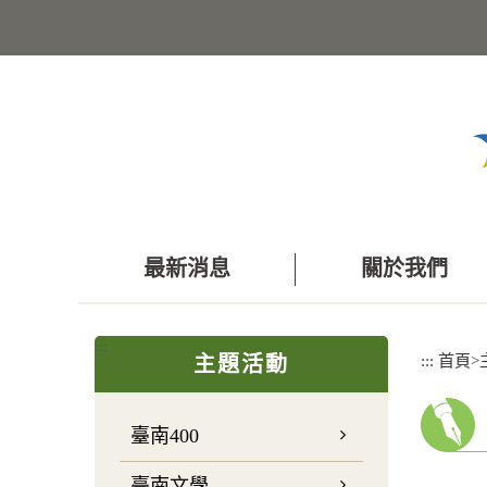
跳
到
主
要
內
容
區
塊
最新消息
關於我們
:::
:::
首頁
>
主題活動
臺南400
臺南文學