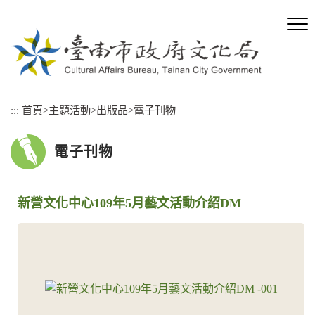
跳
到
主
要
內
容
區
:::
首頁
>
主題活動
>
出版品
>
電子刊物
塊
電子刊物
新營文化中心109年5月藝文活動介紹DM