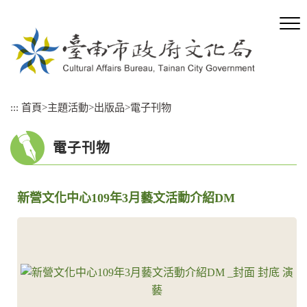
跳
到
主
要
內
容
區
:::
首頁
>
主題活動
>
出版品
>
電子刊物
塊
電子刊物
新營文化中心109年3月藝文活動介紹DM