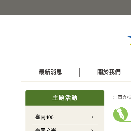
跳
到
主
要
內
容
區
塊
最新消息
關於我們
:::
:::
首頁
>
主題活動
臺南400
臺南文學