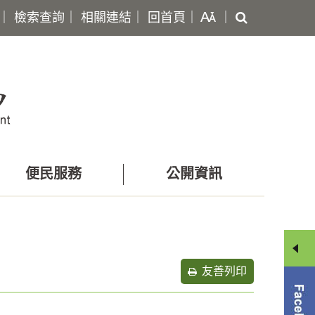
搜
｜
檢索查詢
｜
相關連結
｜
回首頁
｜
｜
尋
便民服務
公開資訊
友善列印
分
享
選