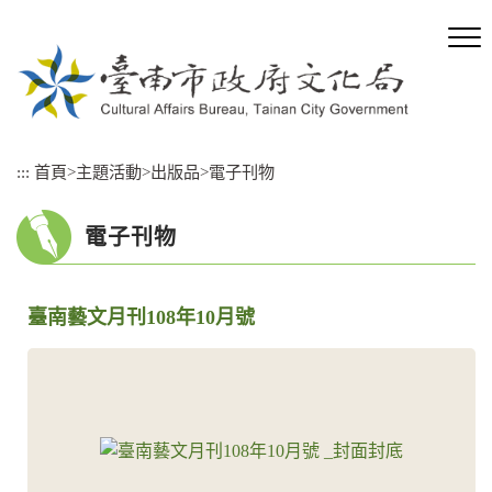
跳
到
主
要
內
容
區
:::
首頁
>
主題活動
>
出版品
>
電子刊物
塊
電子刊物
臺南藝文月刊108年10月號