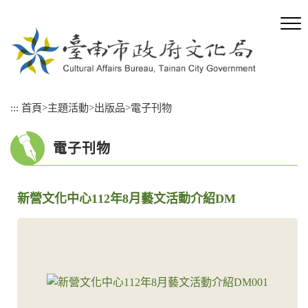
跳
到
主
要
內
容
區
:::
首頁
>
主題活動
>
出版品
>
電子刊物
塊
電子刊物
新營文化中心112年8月藝文活動介紹DM