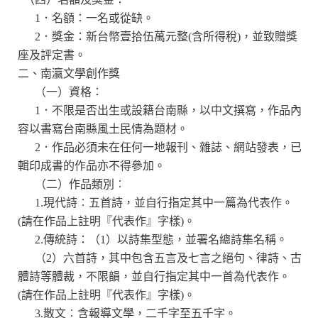
1．名額：一名或從缺。
2．獎金：新台幣壹拾伍萬元整(含所得稅)，並致贈獎
座及評定書。
二、南瀛文學創作獎
（一）資格：
1．不限是否出生或設籍台南縣，以中文撰寫，作品內
容以書寫台南縣風土民情為題材。
2．作品必須未在任何一地報刊、雜誌、網站發表，已
輯印成書的作品亦不得參加。
（二）作品類別︰
1.現代詩︰五首詩，並自行指定其中一篇為代表作。
(請在作品上註明『代表作』字樣)。
2.傳統詩：（1）以詩集型態，並署名總詩集名稱。
（2）六首詩，其中包含五言及七言之絕句、律詩、古
體詩等體裁，不限韻，並自行指定其中一首為代表作。
(請在作品上註明『代表作』字樣)。
3.散文︰含報導文學，二千字至五千字。