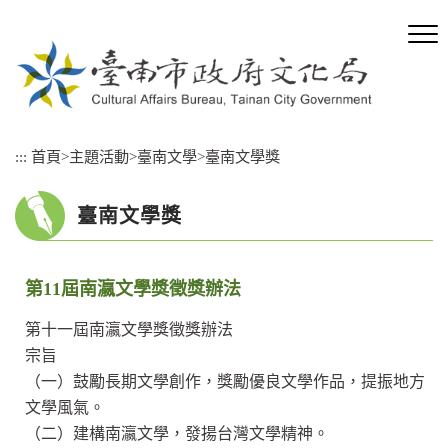
跳
到
主
要
內
容
區
:::
首頁
>
主題活動
>
臺南文學
>
臺南文學獎
塊
臺南文學獎
第11屆南瀛文學獎徵獎辦法
第十一屆南瀛文學獎徵獎辦法
宗旨
（一）鼓勵長期文學創作，獎勵優良文學作品，提振地方
文學風氣。
（二）建構南瀛文學，發揚台灣文學精神。