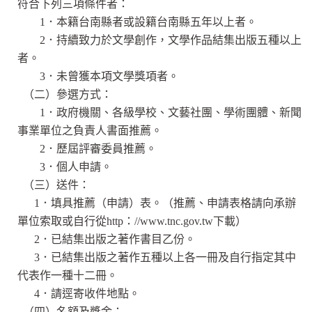
符合下列三項條件者：
1．本籍台南縣者或設籍台南縣五年以上者。
2．持續致力於文學創作，文學作品結集出版五種以上
者。
3．未曾獲本項文學獎項者。
（二）參選方式：
1．政府機關、各級學校、文藝社團、學術團體、新聞
事業單位之負責人書面推薦。
2．歷屆評審委員推薦。
3．個人申請。
（三）送件：
1．填具推薦（申請）表。（推薦、申請表格請向承辦
單位索取或自行從http：//www.tnc.gov.tw下載）
2．已結集出版之著作書目乙份。
3．已結集出版之著作五種以上各一冊及自行指定其中
代表作一種十二冊。
4．請逕寄收件地點。
（四）名額及獎金：