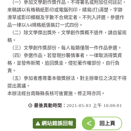
（一）參加文學創作獎作品，不得署名或附加任何註記，
來稿請以有格稿紙影印或電腦列印，繕寫(打)清楚，字跡
潦草或影印模糊及字數不合規定者，不列入評選，參選作
品一律以A4規格紙張裝訂一式四份。
（二）除文學傑出獎外，文學創作獎概不退件，請自留底
稿。
（三）文學創作獎部份，每人每類僅限一件作品參選。
（四）參選作品，若發現抄襲情事者，一律取消得獎資
格，並發佈新聞，追回獎金，侵犯著作權部份，自行負
責。
（五）參加者應尊重本徵獎辦法，對主辦單位之決定不得
提出異議。
本辦法經台南縣縣長核可後實施，修正時亦同。
最後異動時間：
2021-05-03 上午 10:00:01
網站錯誤回報
回上頁