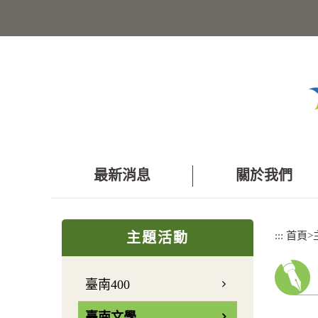
跳
到
主
要
內
容
區
塊
最新消息
關於我們
:::
:::
首頁
>
主題活動
臺南400
臺南文學