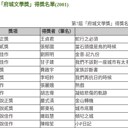
「府城文學獎」得獎名單(2001)
第7屆「府城文學獎」得獎名單(
獎項
得獎者（筆名）
正獎
王貞君
蛇行之必須
貳獎
張郁國
當石頭還是鳥的時候
佳作
劉照明
金昔-記九份
佳作
甘子建
我們不該對一座城市有太
獎
費啟宇
家族診斷書
獎
李昭鈴
我們再抗日的時候
作
張麗娥
煞戲
作
胡志偉
凝結悲傷的軌跡
說正獎
嚴式清
金山轉機
說貳獎
鄭東祐
城市底層
說佳作
連鈺慧
傾圮之城
說佳作
陳榕笙
小P日記