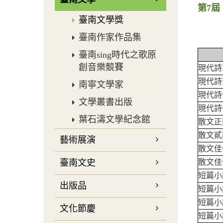
第7屆
臺南文學獎
臺南作家作品集
臺南sing時代之歌原
創音樂競賽
現代詩
現代詩
南寧文學家
現代詩
文學叢書出版
現代詩
葉石濤文學紀念館
散文正
散文貳
藝術展演
散文佳
臺南文史
散文佳
短篇小
出版品
短篇小
短篇小
文化節慶
短篇小