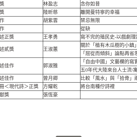
獎
林盈志
念你如昔
獎
陸昕慈
離開曼特寧的幸福
作
胡紫雲
禁忌無限
作
從缺
述正獎
王孝勇
寫不完的殖民史-以戲劇
關於「植有木瓜樹的小鎮
述貳獎
王淑蕙
「屈從而傾斜」論點再省
「自由中國」文藝欄的寫實
述佳作
郭淑雅
五0年代大陸來台人士流/
述佳作
曾月卿
比較「風水」與「拾骨」
冊＜現代詩＞正獎
方耀乾
將台南種佇詩裡
獻獎
張恆豪