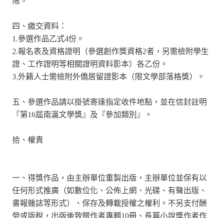
限。
四、繳交資料：
1.參選作品乙式4份。
2.報名表及資格證明（參選創作獎資格2者，另需檢附學生
證、工作證明等相關證明資料影本）各乙份。
3.外籍人士需檢附外僑居留證影本（限文學部落格獎）。
五、參選作品請以掛號寄達指定收件地點，並在信封註明
『第16屆南瀛文學獎』及『參加類別』。
拾、權責
一、得獎作品，由主辦單位重製出版，主辦單位並保有以
任何形式推廣（如數位化、公佈上網、光碟、有聲出版、
書報雜誌等形式）、保存及轉載授權之權利。不另支付酬
勞或版稅，出版後致贈作者專輯10冊、長篇小說獎作者作