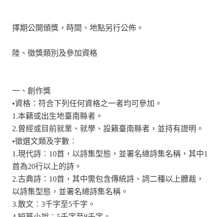
擇期公開頒獎，時間、地點另行公佈。
陸、徵獎類別及參加資格
一、創作獎
•資格：符合下列任何資格之一者均可參加。
1.本籍或出生地臺南縣者。
2.曾經或目前就業、就學、設籍臺南縣者，並持有證明。
•徵選文類及字數︰
1.現代詩︰10首，以詩集型態，並署名總詩集名稱，其中1
首為20行以上的詩。
2.古典詩：10首，其中需包含傳統詩、詞二種以上體裁，
以詩集型態，並署名總詩集名稱。
3.散文︰3千字至5千字。
4.短篇小說︰5千字至8千字。