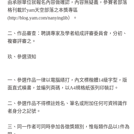
由承辦單位就報名內容做確認，內容無疑義，參賽者部落
格刊載於yam天空部落之本獎專區
(http://blog.yam.com/nanyinglib）。
二、作品審查：聘請專家及學者組成評審委員會，分初、
複審評審之。
玖、參選須知
一、參選作品一律以電腦繕打，內文標楷體14級字型，版
面直式橫書，並編列頁碼，以A4規格紙張列印裝訂。
二、參選作品不得標註姓名、筆名或附加任何可資辨識作
者身分之記號。
三、同一作者可同時參加各徵獎類別，惟每類作品以1件為