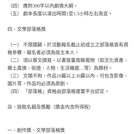
（四） 應附300字以內劇情大綱。
（五） 劇本長度以演出時間1至1.5小時左右為宜。
四、文學部落格獎
（一） 不限國籍，於活動報名截止前成立之部落格皆有資
格參賽，報名者必須為版主本人。
（二） 須以華文撰寫，以書寫臺南縣風物（如文化資產、
鄉土風情、街道、人物、生活雜感…等）為題材。
（三） 文類不拘，作品10篇以上30篇以內，可包含影像、
圖片等，作品均必須為原創。
（四） 「部落格」資格由部落格建置平台認定。
柒、錄取名額及獎勵（獎金內含所得稅）
一、創作獎、文學部落格獎