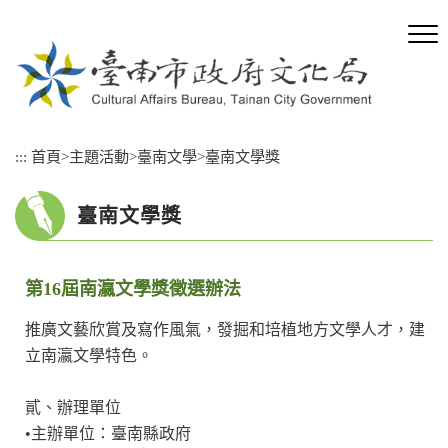
跳
到
主
要
內
容
區
:::
首頁
>
主題活動
>
臺南文學
>
臺南文學獎
塊
臺南文學獎
第16屆南瀛文學獎徵選辦法
推廣文藝欣賞及寫作風氣，發掘和培植地方文學人才，建
立南瀛文學特色。
貳、辦理單位
•主辦單位：臺南縣政府