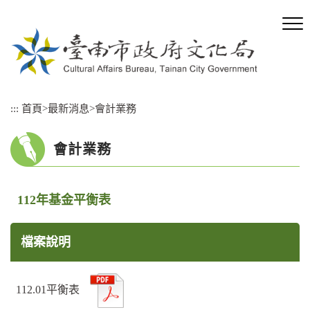
跳
到
主
要
內
容
區
:::
首頁
>
最新消息
>
會計業務
塊
會計業務
112年基金平衡表
檔案說明
112.01平衡表