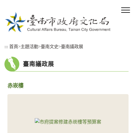
跳
到
主
要
內
容
區
:::
首頁
>
主題活動
>
臺南文史
>
臺南議政展
塊
臺南議政展
赤崁樓