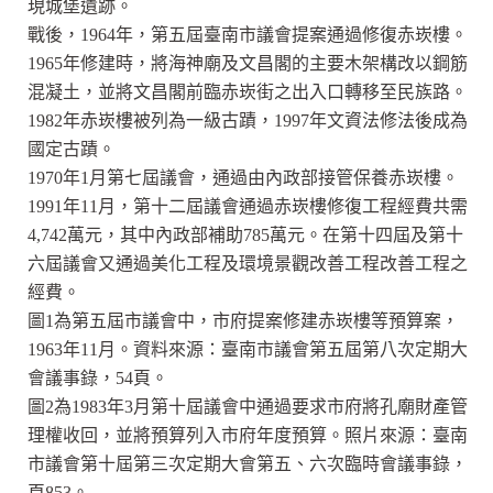
現城堡遺跡。
戰後，1964年，第五屆臺南市議會提案通過修復赤崁樓。
1965年修建時，將海神廟及文昌閣的主要木架構改以鋼筋
混凝土，並將文昌閣前臨赤崁街之出入口轉移至民族路。
1982年赤崁樓被列為一級古蹟，1997年文資法修法後成為
國定古蹟。
1970年1月第七屆議會，通過由內政部接管保養赤崁樓。
1991年11月，第十二屆議會通過赤崁樓修復工程經費共需
4,742萬元，其中內政部補助785萬元。在第十四屆及第十
六屆議會又通過美化工程及環境景觀改善工程改善工程之
經費。
圖1為第五屆市議會中，市府提案修建赤崁樓等預算案，
1963年11月。資料來源：臺南市議會第五屆第八次定期大
會議事錄，54頁。
圖2為1983年3月第十屆議會中通過要求市府將孔廟財產管
理權收回，並將預算列入市府年度預算。照片來源：臺南
市議會第十屆第三次定期大會第五、六次臨時會議事錄，
頁853。