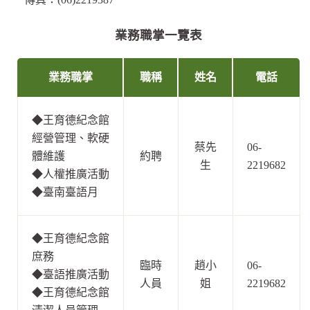
業務職掌一覽表
業務職掌
職稱
姓名
電話
◆
王育德紀念館
經營管理、軟硬
蔡先
06-
體維護
約聘
生
2219682
◆
人權推廣活動
◆
臺南臺語月
◆
王育德紀念館
庶務
臨時
趙小
06-
◆
臺語推廣活動
人員
姐
2219682
◆
王育德紀念館