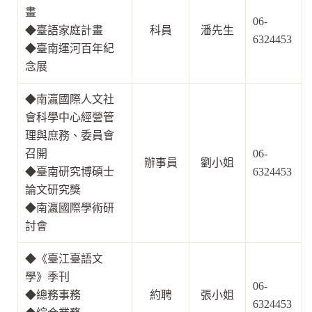
畫
06-
◆臺
語家庭計畫
科員
潘先生
6324453
◆
臺南運河百年紀
念展
◆南瀛國際人文社
會科學中心經營管
理與庶務、委員會
召開
06-
辦事員
劉小姐
◆臺南研究博碩士
6324453
論文研究獎
◆
南瀛國際學術研
討會
◆《
臺江臺語文
學》季刊
06-
◆
總務事務
約聘
張小姐
6324453