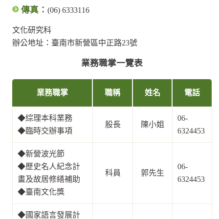
傳真：
(06) 6333116
文化研究科
辦公地址：臺南市新營區中正路23號
業務職掌一覽表
業務職掌
職稱
姓名
電話
◆
綜理本科業務
06-
股長
陳小姐
◆
臨時交辦事項
6324453
◆
新營波光節
◆
歷史名人紀念計
06-
科員
郭先生
畫及故居修繕補助
6324453
◆
臺南文化獎
◆
國家語言發展計