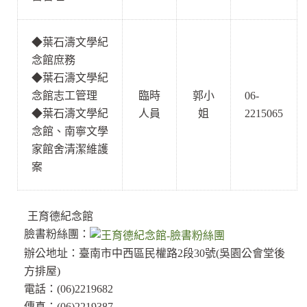
◆
葉石濤文學紀
念館庶務
◆
葉石濤文學紀
念館志工管理
臨時
郭小
06-
◆
葉石濤文學紀
人員
姐
2215065
念館、南寧文學
家館舍清潔維護
案
王育德紀念館
臉書粉絲團：
辦公地址：臺南市中西區民權路2段30號(吳園公會堂後
方排屋)
電話：(06)2219682
傳真：(06)2219387