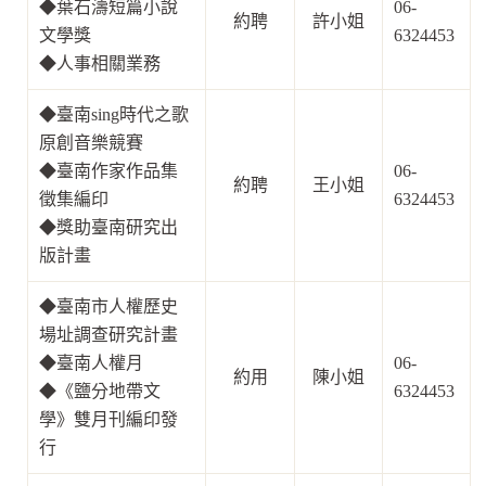
◆
葉石濤短篇小說
06-
約聘
許小姐
文學獎
6324453
◆
人事相關業務
◆
臺南sing時代之歌
原創音樂競賽
◆
臺南作家作品集
06-
約聘
王小姐
徵集編印
6324453
◆
獎助臺南研究出
版計畫
◆
臺南市人權歷史
場址調查研究計畫
◆
臺南人權月
06-
約用
陳小姐
◆
《鹽分地帶文
6324453
學》雙月刊編印發
行