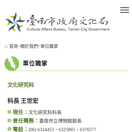
跳
到
主
要
內
容
區
:::
首頁
>
關於我們
>
單位職掌
塊
單位職掌
文化研究科
科長 王世宏
現任：
文化研究科科長
曾任職務：
臺南市立博物館館長
電話：
(06) 6324453、6325865、6376577