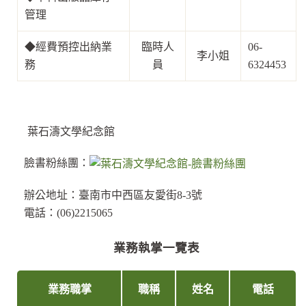
管理
◆
經費預控出納業
臨時人
06-
李小姐
務
員
6324453
葉石濤文學紀念館
臉書粉絲團：
辦公地址：臺南市中西區友愛街8-3號
電話：(06)2215065
業務執掌一覽表
業務職掌
職稱
姓名
電話