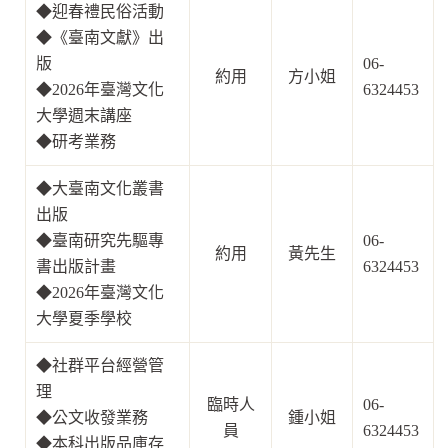
◆
迎春禮民俗活動
◆《
臺南文獻》出
版
06-
約用
方小姐
◆
2026年臺灣文化
6324453
大學週末講座
◆
研考業務
◆
大臺南文化叢書
出版
◆
臺南研究先驅專
06-
約用
黃先生
書出版計畫
6324453
◆
2026年臺灣文化
大學夏季學校
◆
社群平台經營管
理
臨時人
06-
◆
公文收發業務
鍾小姐
員
6324453
◆
本科出版品庫存