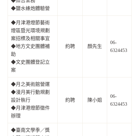
◆
綜合業務
◆
鹽水蜂炮體驗營
◆月津港燈節藝術
燈區暨光環境規劃
案招標及相關事宜
06-
◆
地方文史團體補
約聘
顏先生
6324453
助
◆
文史團體登記立
案
◆
月之美術館營運
◆
漫月美行動規劃
06-
設計執行
約聘
陳小姐
6324453
◆
月津港燈節徵件
辦理
◆
臺南文學季／獎