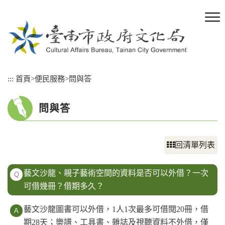
跳
到
主
要
內
容
區
:::
首頁
>
便民服務
>
問與答
塊
問與答
回清單列表
藝文沙龍、親子藝術空間的資料是否可以外借？一次
Q
可借幾冊？借期多久？
藝文沙龍圖書可以外借，1人1次最多可借閱20冊，借
期28天；樂譜、工具書、雜誌及視聽資料不外借，僅