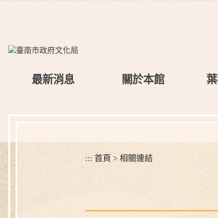
跳
到
主
要
內
容
區
最新消息
關於本館
葉
塊
:::
首頁
>
相關連結