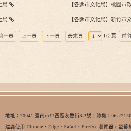
化局
【各縣市文化局】桃園市
化局
【各縣市文化局】新竹市
前
1/2 頁
第一頁
上一頁
下一頁
最末頁
往
地址：
70041 臺南市中西區友愛街8-3號
｜
總機︰06-22150
建議使用 Chrome、Edge、Safari、Firefox 瀏覽器，螢幕解