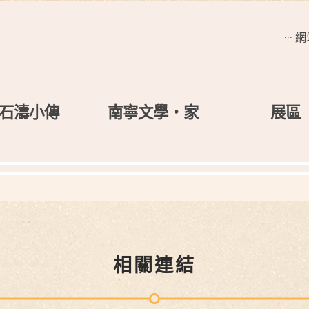
網
:::
石濤小傳
南寧文學‧家
展區
相關連結