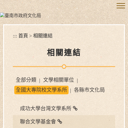
跳
到
主
要
內
容
:::
首頁
>
相關連結
區
塊
相關連結
全部分類
文學相關單位
|
|
全國大專院校文學系所
各縣市文化局
|
成功大學台灣文學系所
聯合文學基金會