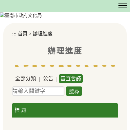
跳
到
主
要
內
:::
首頁
>
辦理進度
容
區
塊
辦理進度
全部分類
公告
審查會議
|
|
關
鍵
字
標 題
查
詢