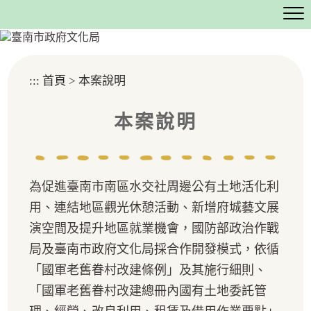
跳
到
主
要
內
:::
首頁
>
本案說明
容
區
塊
本案說明
為促進臺南市南區水交社周邊公有土地活化利
用、連結地區觀光休憩活動、新增府城藝文展
演空間及提升地區就業機會，國防部政治作戰
局及臺南市政府文化局採合作開發模式，依循
「國軍老舊眷村改建條例」及其施行細則、
「國軍老舊眷村改建總冊內國有土地委託管