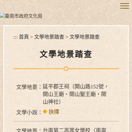
跳
到
主
要
內
容
:::
首頁
>
文學地景踏查
>
文學地景踏查
區
塊
文學地景踏查
延平郡王祠（開山路152號，
文學地景：
開山王廟‧開山聖王廟‧開
山神社）
抉擇
文學小說：
台南第二高等女學校（南寧
文學地景：