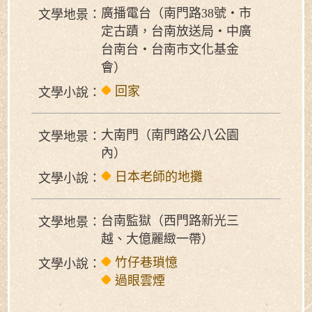
廣播電台（南門路38號‧市
文學地景：
定古蹟，台南放送局‧中廣
台南台‧台南市文化基金
會）
回家
文學小說：
大南門（南門路公八公園
文學地景：
內）
日本老師的地攤
文學小說：
台南監獄（西門路新光三
文學地景：
越、大億麗緻一帶）
竹仔巷瑣憶
文學小說：
過眼雲煙