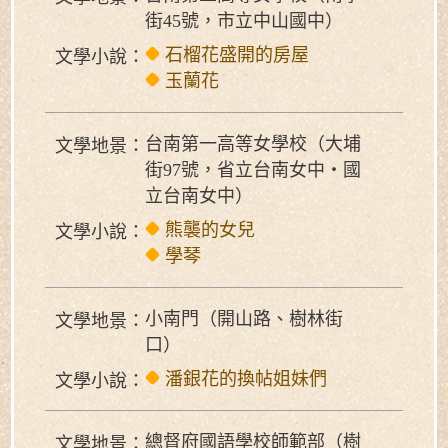
街45號，市立中山國中）
石榴花盛開的房屋
文學小說：
玉蘭花
台南第一高等女學校（大埔
文學地景：
街97號，省立台南女中‧國
立台南女中）
熊襲的女兒
文學小說：
學琴
小南門（開山路、樹林街
文學地景：
口）
潘銀花的換帖姐妹們
文學小說：
總督府國語學校師範部（樹
文學地景：