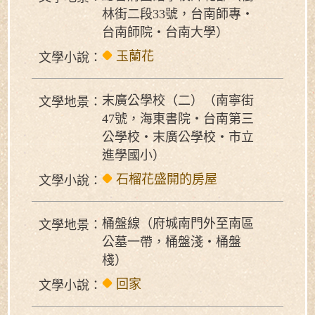
林街二段33號，台南師專‧
台南師院‧台南大學）
玉蘭花
文學小說：
末廣公學校（二）（南寧街
文學地景：
47號，海東書院‧台南第三
公學校‧末廣公學校‧市立
進學國小）
石榴花盛開的房屋
文學小說：
桶盤線（府城南門外至南區
文學地景：
公墓一帶，桶盤淺‧桶盤
棧）
回家
文學小說：