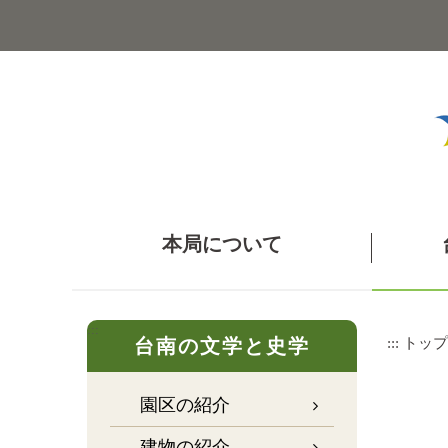
メ
イ
ン
コ
ン
テ
ン
ツ
ブ
ロ
ッ
本局について
ク
に
ス
キ
:::
ッ
:::
トップ
台南の文学と史学
プ
園区の紹介
建物の紹介