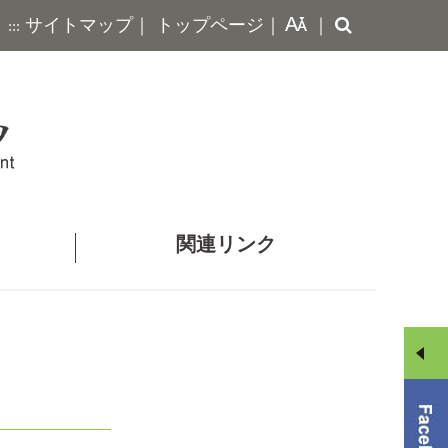
探
サイトマップ
｜
トップページ
｜
｜
:::
す
関連リンク
メ
ニ
ュ