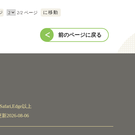
に
2/2 ページ
ジ
移
動
前のページに戻る
afari,Edge以上
026-08-06