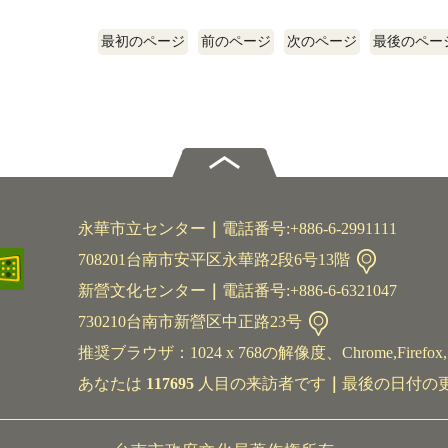
最初のページ
前のページ
次のページ
最後のペー
永華市立センター
｜
電話番号:+886-6-2991111
708201台南市安平区永華路2段6号13階
新營文化センター
｜
電話番号:+886-6-6321047
730210台南市新營区中正路23号
推奨ブラウザ：1024 x 768の解像度、Chrome,Firefox,S
あなたは
117695
人目の来訪者です
｜
最後の日付の更新2