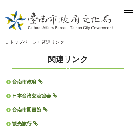
メ
イ
ン
コ
ン
テ
:::
トップページ
>
関連リンク
ン
ツ
ブ
関連リンク
ロ
ッ
ク
台南市政府
に
ス
日本台湾交流協会
キ
ッ
台南市図書館
プ
観光旅行