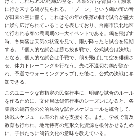
けて、これら3つの地域の空を、木製の笛を背負って頻繁
に行き来する鴿が見られる。「ブーン」という鴿の笛の音
が田園の空に響く。これはその年の集落の間で試合が盛大
に繰り広げられていることを表しており、台南市渓北地区
で行われる春の農閑期の一大イベントである。鴿を飛ばす
時、各集落は天気の状況を見て、雨が降ったら試合を延期
する。「個人的な試合は勝ち抜き戦で、公式試合は決戦」
となる。個人的な試合は予戦で、鴿を飛ばして空を徘徊さ
せ、体力トレーニングを行なう。先に不適切な鴿が除か
れ、予選でウォーミングアップした後に、公式の決戦に参
加できる。
このユニークな市指定の民俗行事に、明確な試合のルール
を作るために、文化局は鴿笛行事のシーズンになると、各
集落の鴿笛会の公的私的な試合スケジュールを統合して、
決戦スケジュール表の作成を支援する。また、学校で普及
教育も行われ、地元特有の無形文化資源を根付かせるため
に、子供たちに鴿笛文化の意味を教えている。