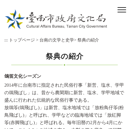
メ
イ
ン
コ
ン
テ
:::
トップページ
>
台南の文学と史学
>
祭典の紹介
ン
ツ
ブ
祭典の紹介
ロ
ッ
ク
鴿笛文化シーズン
に
2014年に台南市に指定された民俗行事「新営、塩水、学甲
ス
キ
の鴿飛ばし」は、昔から農閑期に新営、塩水、学甲地域で
ッ
盛んに行われた伝統的な民俗行事である。
プ
放鴿笭(鴿飛ばし)」は新営、塩水地域では「放粉鳥仔笭(粉
鳥飛ばし)」と呼ばれ、学甲などの臨海地域では「放紅脚
笭(赤脚飛ばし)」と呼ばれる。毎年旧暦の2月から4月にか