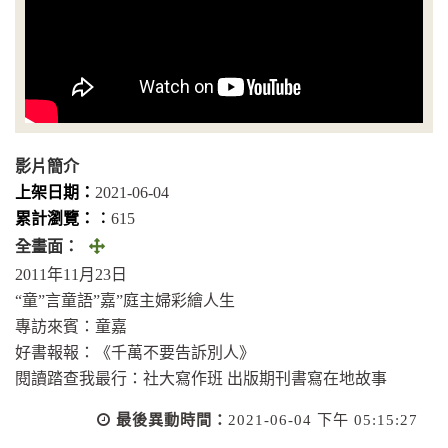
影片簡介
上架日期：
2021-06-04
累計瀏覽：︰
615
全
全畫面：
畫
2011年11月23日
面
“童”言童語”嘉”庭主婦彩繪人生
(另
專訪來賓：童嘉
開
好書報報：《千萬不要告訴別人》
視
閱讀踏查我最行：社大寫作班 出版期刊書寫在地故事
窗)
最後異動時間：
2021-06-04 下午 05:15:27