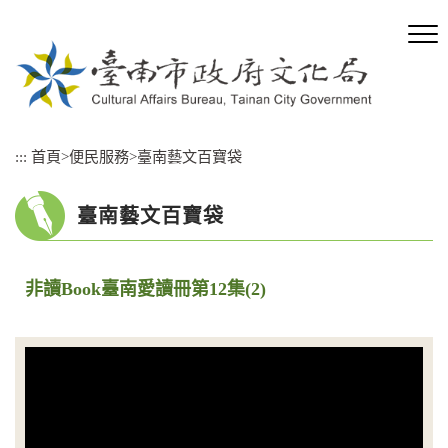
跳
到
主
要
內
容
區
:::
首頁
>
便民服務
>
臺南藝文百寶袋
塊
臺南藝文百寶袋
非讀Book臺南愛讀冊第12集(2)