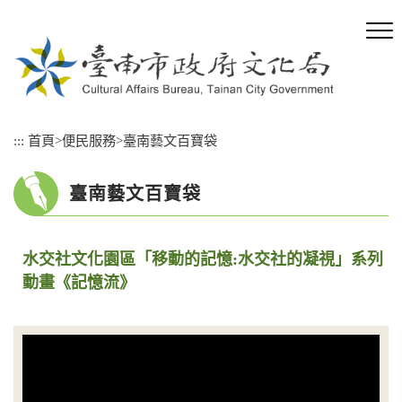
跳
到
主
要
內
容
區
:::
首頁
>
便民服務
>
臺南藝文百寶袋
塊
臺南藝文百寶袋
水交社文化園區「移動的記憶:水交社的凝視」系列
動畫《記憶流》