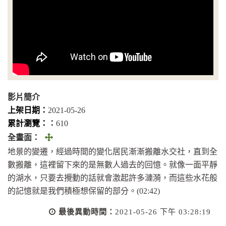
影片簡介
上架日期：
2021-05-26
累計瀏覽：︰
610
全
全畫面：
畫
地景的變遷，經過時間的變化居民漸漸搬離水交社，直到全
面
數搬離，這裡留下來的是無數人過去的回憶。就像一面平靜
(另
的湖水，只要去攪動的話就會激起許多漣漪，而這些水花般
開
的記憶就是我們積極想保留的部分。(02:42)
視
最後異動時間：
2021-05-26 下午 03:28:19
窗)