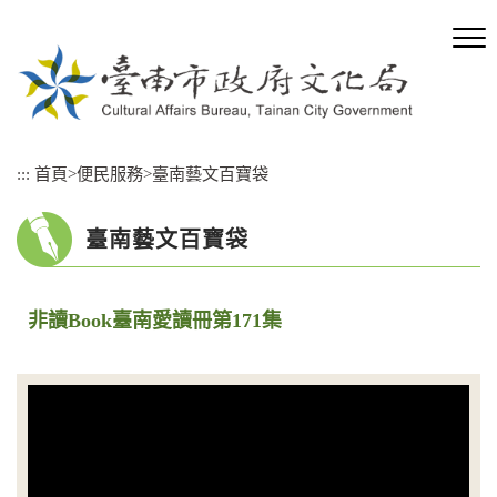
跳
到
主
要
內
容
區
:::
首頁
>
便民服務
>
臺南藝文百寶袋
塊
臺南藝文百寶袋
非讀Book臺南愛讀冊第171集