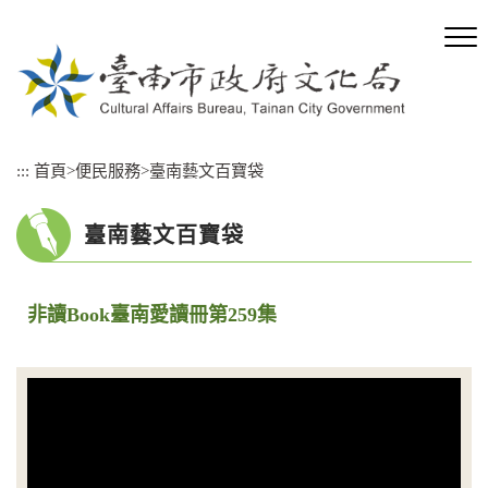
跳
到
主
要
內
容
區
:::
首頁
>
便民服務
>
臺南藝文百寶袋
塊
臺南藝文百寶袋
非讀Book臺南愛讀冊第259集