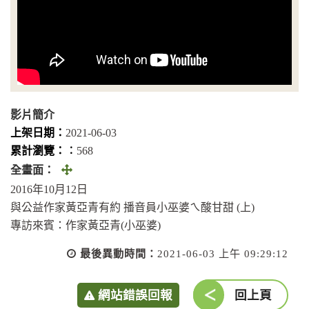
影片簡介
上架日期：
2021-06-03
累計瀏覽：︰
568
全
全畫面：
畫
2016年10月12日
面
與公益作家黃亞青有約 播音員小巫婆ㄟ酸甘甜 (上)
(另
專訪來賓：作家黃亞青(小巫婆)
開
最後異動時間：
2021-06-03 上午 09:29:12
視
窗)
網站錯誤回報
回上頁