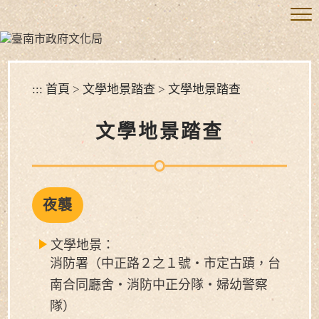
跳
到
主
要
內
容
:::
首頁
>
文學地景踏查
>
文學地景踏查
區
塊
文學地景踏查
夜襲
文學地景：
消防署（中正路２之１號‧市定古蹟，台
南合同廳舍‧消防中正分隊‧婦幼警察
隊）