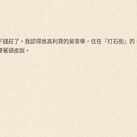
）
下錢莊了。我認得放高利貸的吳常舉，住在『打石街』的
硬著頭皮說。