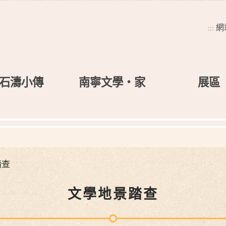
網
:::
石濤小傳
南寧文學‧家
展區
踏查
文學地景踏查