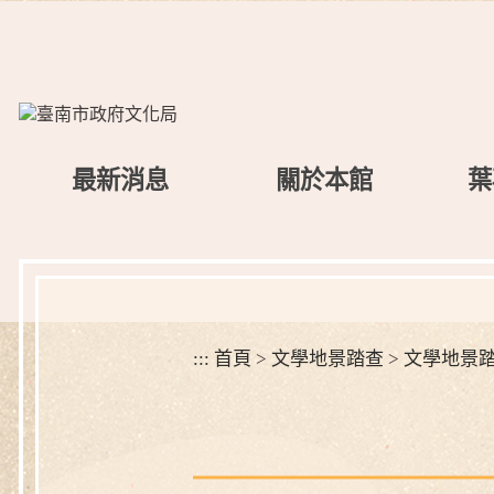
跳
到
主
要
內
容
區
最新消息
關於本館
葉
塊
:::
首頁
>
文學地景踏查
>
文學地景