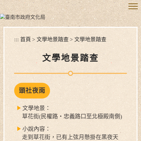
跳
到
主
要
內
容
:::
首頁
>
文學地景踏查
>
文學地景踏查
區
塊
文學地景踏查
頭社夜雨
文學地景：
草花街(民權路‧忠義路口至北極殿南側)
小說內容：
走到草花街，已有上弦月懸掛在黑夜天