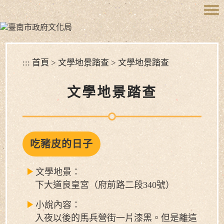
跳
到
主
要
內
容
:::
首頁
>
文學地景踏查
>
文學地景踏查
區
塊
文學地景踏查
吃豬皮的日子
文學地景：
下大道良皇宮（府前路二段340號）
小說內容：
入夜以後的馬兵營街一片漆黑。但是離這