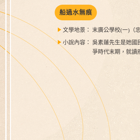
船過水無痕
文學地景：
末廣公學校(一)
小說內容：
吳素蓮先生是她國
爭時代末期，就讀