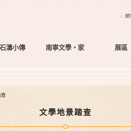
網
:::
石濤小傳
南寧文學‧家
展區
踏查
文學地景踏查