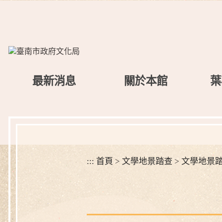
跳
到
主
要
內
容
區
最新消息
關於本館
葉
塊
:::
首頁
>
文學地景踏查
>
文學地景