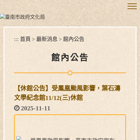
跳
到
主
要
內
容
:::
首頁
>
最新消息
>
館內公告
區
塊
館內公告
【休館公告】受鳳凰颱風影響，葉石濤
文學紀念館11/12(三)休館
2025-11-11