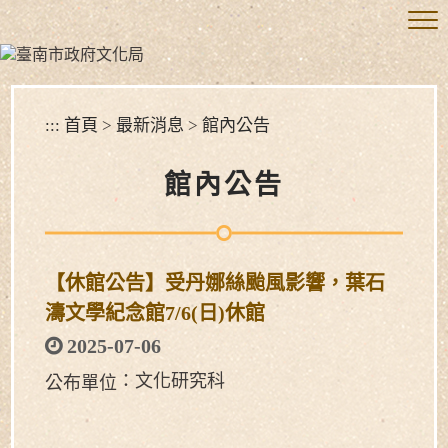
跳
到
主
要
內
容
:::
首頁
>
最新消息
>
館內公告
區
塊
館內公告
【休館公告】受丹娜絲颱風影響，葉石
濤文學紀念館7/6(日)休館
2025-07-06
：文化研究科
公布單位