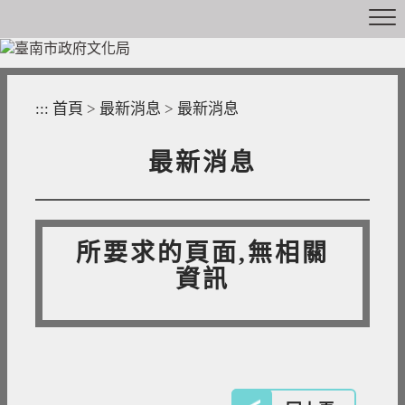
跳
到
主
要
內
:::
首頁
>
最新消息
>
最新消息
容
區
塊
最新消息
所要求的頁面,無相關
資訊