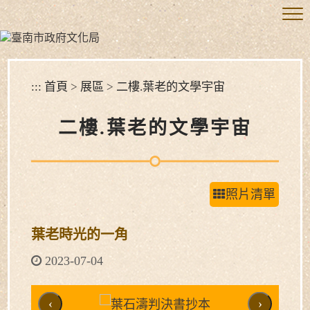
跳
到
主
要
內
容
:::
首頁
>
展區
>
二樓.葉老的文學宇宙
區
塊
二樓.葉老的文學宇宙
照片清單
葉老時光的一角
2023-07-04
‹
›