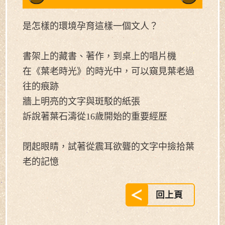
是怎樣的環境孕育這樣一個文人？
書架上的藏書、著作，到桌上的唱片機
在《葉老時光》的時光中，可以窺見葉老過
往的痕跡
牆上明亮的文字與斑駁的紙張
訴說著葉石濤從16歲開始的重要經歷
閉起眼睛，試著從震耳欲聾的文字中撿拾葉
老的記憶
回上頁