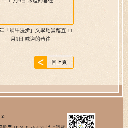
25年「蝸牛漫步」文學地景踏查 11
月9日 味道的巷往
回上頁
65
析度 1024 X 768 px 以上瀏覽