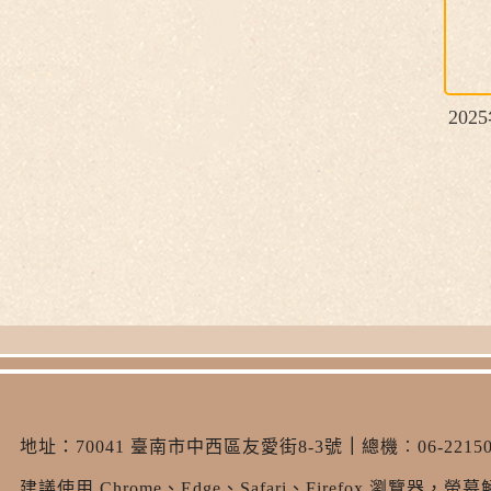
20
地址：
70041 臺南市中西區友愛街8-3號
｜
總機︰06-22150
建議使用 Chrome、Edge、Safari、Firefox 瀏覽器，螢幕解