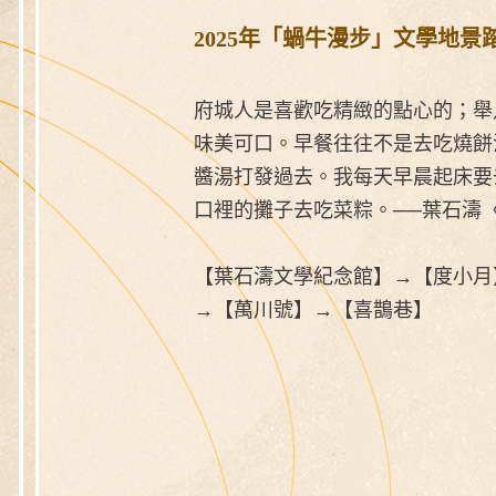
2025年「蝸牛漫步」文學地景踏
府城人是喜歡吃精緻的點心的；舉
味美可口。早餐往往不是去吃燒餅
醬湯打發過去。我每天早晨起床要
口裡的攤子去吃菜粽。──葉石濤
【葉石濤文學紀念館】→【度小月
→【萬川號】→【喜鵲巷】