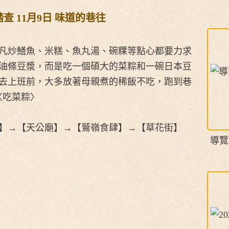
查 11月9日 味道的巷往
凡炒鱔魚、米糕、魚丸湯、碗粿等點心都要力求
油條豆漿，而是吃一個碩大的菜粽和一碗日本豆
去上班前，大多放著母親煮的稀飯不吃，跑到巷
〈吃菜粽〉
】→【天公廟】→【鷲嶺食肆】→【草花街】
導覽