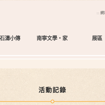
網
:::
石濤小傳
南寧文學‧家
展區
活動記錄