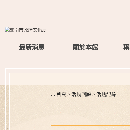
跳
到
主
要
內
容
區
最新消息
關於本館
葉
塊
:::
首頁
>
活動回顧
>
活動記錄