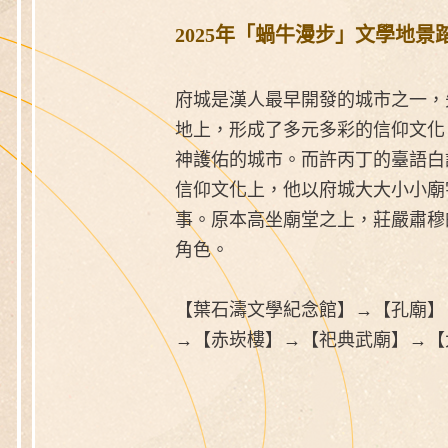
2025年「蝸牛漫步」文學地景踏
府城是漢人最早開發的城市之一，
地上，形成了多元多彩的信仰文化
神護佑的城市。而許丙丁的臺語白
信仰文化上，他以府城大大小小廟
事。原本高坐廟堂之上，莊嚴肅穆
角色。
【葉石濤文學紀念館】→【孔廟】
→【赤崁樓】→【祀典武廟】→【