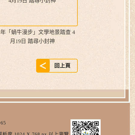
25年「蝸牛漫步」文學地景踏查 4
月19日 踏尋小封神
回上頁
65
析度 1024 X 768 px 以上瀏覽