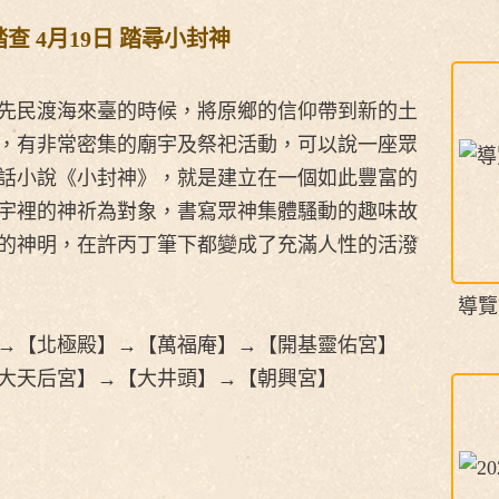
查 4月19日 踏尋小封神
先民渡海來臺的時候，將原鄉的信仰帶到新的土
，有非常密集的廟宇及祭祀活動，可以說一座眾
話小說《小封神》，就是建立在一個如此豐富的
宇裡的神祈為對象，書寫眾神集體騷動的趣味故
的神明，在許丙丁筆下都變成了充滿人性的活潑
導覽
→【北極殿】→【萬福庵】→【開基靈佑宮】
大天后宮】→【大井頭】→【朝興宮】