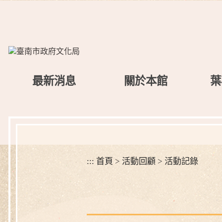
跳
到
主
要
內
容
區
最新消息
關於本館
葉
塊
:::
首頁
>
活動回顧
>
活動記錄