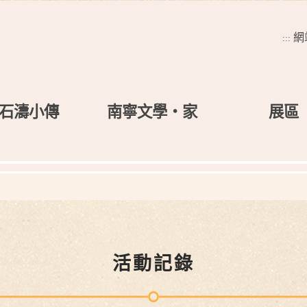
網
:::
石濤小傳
南寧文學‧家
展區
活動記錄