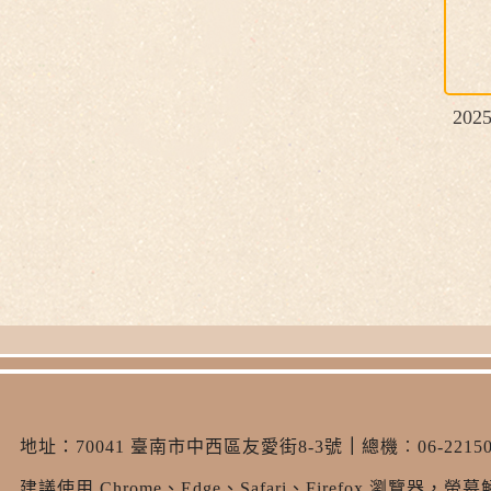
20
地址：
70041 臺南市中西區友愛街8-3號
｜
總機︰06-22150
建議使用 Chrome、Edge、Safari、Firefox 瀏覽器，螢幕解