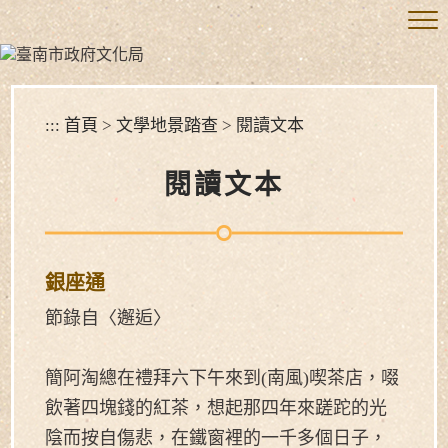
跳
到
主
要
內
容
:::
首頁
>
文學地景踏查
>
閱讀文本
區
塊
閱讀文本
銀座通
節錄自〈邂逅〉
簡阿淘總在禮拜六下午來到(南風)喫茶店，啜
飲著四塊錢的紅茶，想起那四年來蹉跎的光
陰而按自傷悲，在鐵窗裡的一千多個日子，