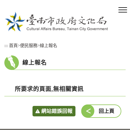
跳
到
主
要
內
容
區
:::
首頁
>
便民服務
>
線上報名
塊
線上報名
所要求的頁面,無相關資訊
網站錯誤回報
回上頁