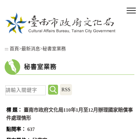
跳
到
主
要
內
容
區
:::
首頁
>
最新消息
>
秘書室業務
塊
秘書室業務
關
RSS
鍵
字
臺南市政府文化局110年1月至12月辦理國家賠償事
查
件處理情形
詢
637